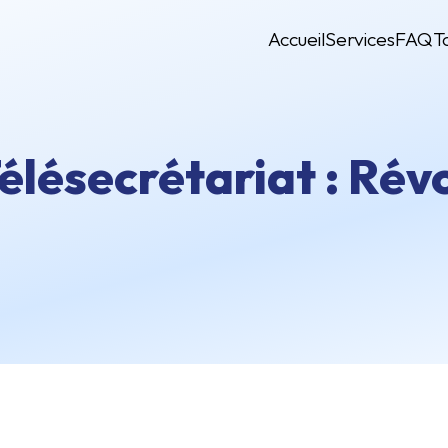
Accueil
Services
FAQ
T
élésecrétariat : Révo