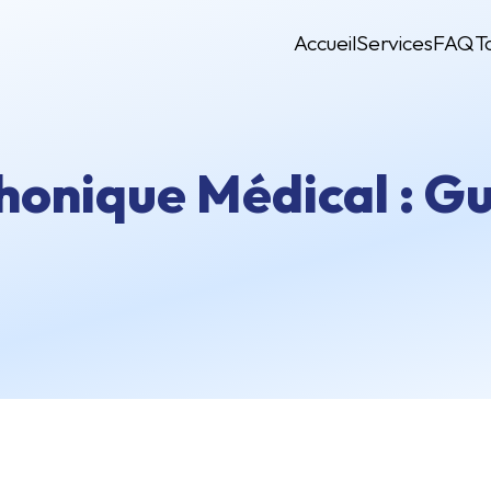
Accueil
Services
FAQ
T
honique Médical : G