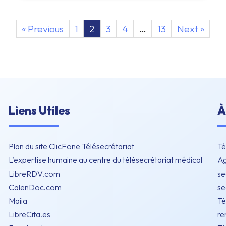
« Previous
1
2
3
4
…
13
Next »
Liens Utiles
À
Plan du site ClicFone Télésecrétariat
Té
L’expertise humaine au centre du télésecrétariat médical
Ag
LibreRDV.com
se
CalenDoc.com
se
Maiia
Té
LibreCita.es
re