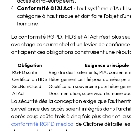
accès extra-européens.
Conformité à l’AI Act
: tout système d’IA util
catégorie à haut risque et doit faire l’objet d
humaine.
La conformité RGPD, HDS et AI Act n’est plus seu
avantage concurrentiel et un levier de confiance 
anticipent ces obligations construisent une réputati
Obligation
Exigence principale
RGPD santé
Registre des traitements, PIA, consente
Certification HDS
Hébergement certifié pour données pers
SecNumCloud
Qualification souveraine pour hébergeme
AI Act
Documentation, supervision humaine pour
La sécurité dès la conception exige que l’authenti
surveillance des accès soient intégrés dans l’arch
après coup coûte trois à cinq fois plus cher et lais
conformité RGPD médical
de Clicfone détaille le