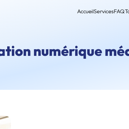
Accueil
Services
FAQ
T
ration numérique mé