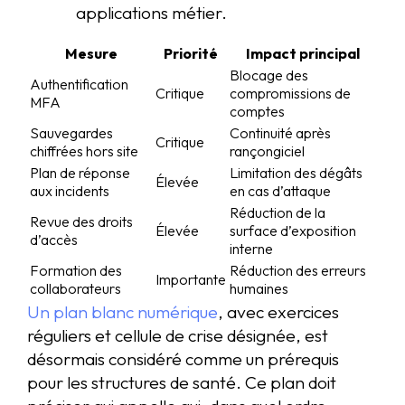
applications métier.
Mesure
Priorité
Impact principal
Blocage des
Authentification
Critique
compromissions de
MFA
comptes
Sauvegardes
Continuité après
Critique
chiffrées hors site
rançongiciel
Plan de réponse
Limitation des dégâts
Élevée
aux incidents
en cas d’attaque
Réduction de la
Revue des droits
Élevée
surface d’exposition
d’accès
interne
Formation des
Réduction des erreurs
Importante
collaborateurs
humaines
Un plan blanc numérique
, avec exercices
réguliers et cellule de crise désignée, est
désormais considéré comme un prérequis
pour les structures de santé. Ce plan doit