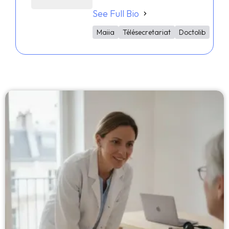
See Full Bio
Maiia
Télésecretariat
Doctolib