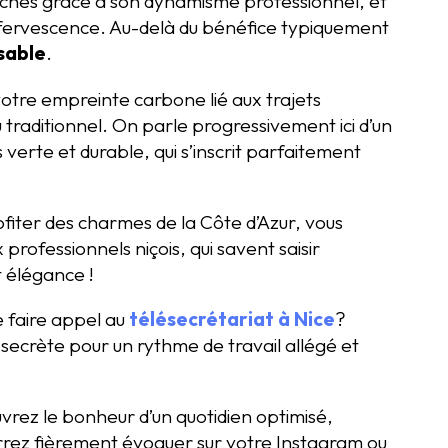
 clichés grâce à son dynamisme professionnel, et
ffervescence. Au-delà du bénéfice typiquement
sable
.
votre empreinte carbone lié aux trajets
u traditionnel. On parle progressivement ici d’un
verte et durable, qui s’inscrit parfaitement
fiter des charmes de la Côte d’Azur, vous
rofessionnels niçois, qui savent saisir
t élégance !
e faire appel au
télésecrétariat à Nice
?
secrète pour un rythme de travail allégé et
vrez le bonheur d’un quotidien optimisé,
rrez fièrement évoquer sur votre Instagram ou