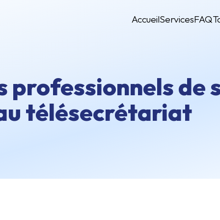
Accueil
Services
FAQ
T
s professionnels de 
au télésecrétariat