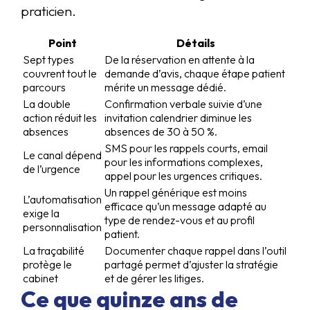
praticien.
Point
Détails
Sept types
De la réservation en attente à la
couvrent tout le
demande d’avis, chaque étape patient
parcours
mérite un message dédié.
La double
Confirmation verbale suivie d’une
action réduit les
invitation calendrier diminue les
absences
absences de 30 à 50 %.
SMS pour les rappels courts, email
Le canal dépend
pour les informations complexes,
de l’urgence
appel pour les urgences critiques.
Un rappel générique est moins
L’automatisation
efficace qu’un message adapté au
exige la
type de rendez-vous et au profil
personnalisation
patient.
La traçabilité
Documenter chaque rappel dans l’outil
protège le
partagé permet d’ajuster la stratégie
cabinet
et de gérer les litiges.
Ce que quinze ans de