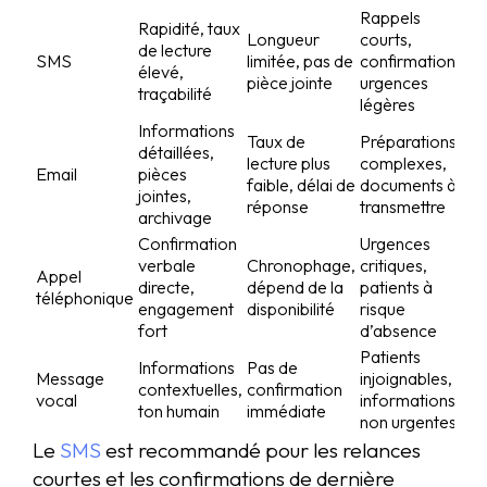
Rappels
Rapidité, taux
Longueur
courts,
de lecture
SMS
limitée, pas de
confirmations,
élevé,
pièce jointe
urgences
traçabilité
légères
Informations
Taux de
Préparations
détaillées,
lecture plus
complexes,
Email
pièces
faible, délai de
documents à
jointes,
réponse
transmettre
archivage
Confirmation
Urgences
verbale
Chronophage,
critiques,
Appel
directe,
dépend de la
patients à
téléphonique
engagement
disponibilité
risque
fort
d’absence
Patients
Informations
Pas de
Message
injoignables,
contextuelles,
confirmation
vocal
informations
ton humain
immédiate
non urgentes
Le
SMS
est recommandé pour les relances
courtes et les confirmations de dernière