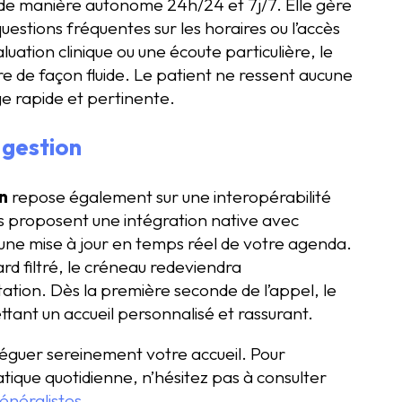
 de manière autonome 24h/24 et 7j/7. Elle gère
estions fréquentes sur les horaires ou l’accès
luation clinique ou une écoute particulière, le
re de façon fluide. Le patient ne ressent aucune
ge rapide et pertinente.
 gestion
n
repose également sur une interopérabilité
ons proposent une intégration native avec
une mise à jour en temps réel de votre agenda.
rd filtré, le créneau redeviendra
tion. Dès la première seconde de l’appel, le
ant un accueil personnalisé et rassurant.
éguer sereinement votre accueil. Pour
tique quotidienne, n’hésitez pas à consulter
énéralistes
.