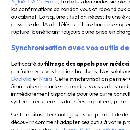
Aglaé, l’IA ClicFone
, traite les demandes simples
les confirmations de rendez-vous et répond aux qu
au cabinet. Lorsqu’une situation nécessite une éva
passage de l’IA à la télésecrétaire humaine s’opè
rupture, bénéficiant toujours d’une prise en char
Synchronisation avec vos outils de
L’efficacité du
filtrage des appels pour médeci
parfaite avec vos logiciels habituels. Nos soluti
Doctolib
et
Maiia
. Cette synchronisation permet 
Si un patient annule son rendez-vous via le standa
immédiatement disponible pour une autre consulta
système récupère les données du patient, permett
Cette maîtrise technologique vous permet de dél
découvrir comment adapter ces outils à votre pra
nos solutions de
secrétariat dédié aux médecins g