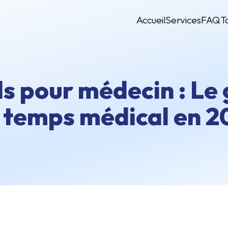
Accueil
Services
FAQ
T
ls pour médecin : Le
e temps médical en 