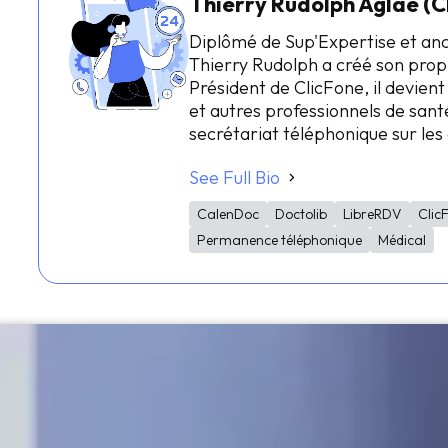
Thierry Rudolph Aglae (C
Diplômé de Sup'Expertise et an
Thierry Rudolph a créé son prop
Président de ClicFone, il devient
et autres professionnels de santé
secrétariat téléphonique sur le
See Full Bio
CalenDoc
Doctolib
LibreRDV
Clic
Permanence téléphonique
Médical