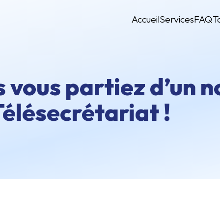
Accueil
Services
FAQ
T
es vous partiez d’un 
élésecrétariat !