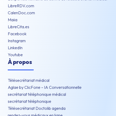
LibreRDV.com
CalenDoc.com
Maiia
LibreCita.es
Facebook
Instagram
LinkedIn
Youtube
À propos
Télésecrétariat médical
Aglae by ClicFone – IA Conversationnelle
secrétariat téléphonique médical
secrétariat téléphonique
Télésecrétariat Doctolib agenda
rendez-vous médicaux en ligne