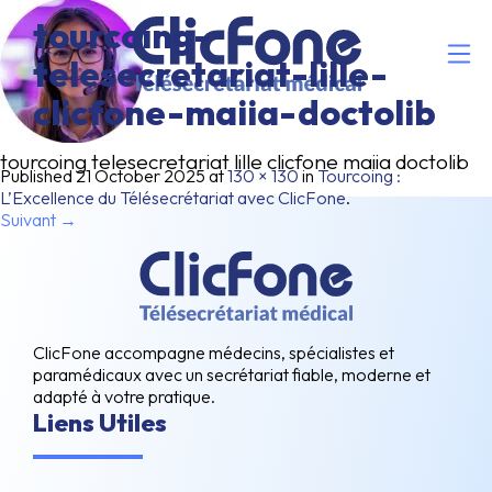
tourcoing-
telesecretariat-lille-
clicfone-maiia-doctolib
tourcoing telesecretariat lille clicfone maiia doctolib
Published
21 October 2025
at
130 × 130
in
Tourcoing :
L’Excellence du Télésecrétariat avec ClicFone
.
Suivant →
ClicFone accompagne médecins, spécialistes et
paramédicaux avec un secrétariat fiable, moderne et
adapté à votre pratique.
Liens Utiles