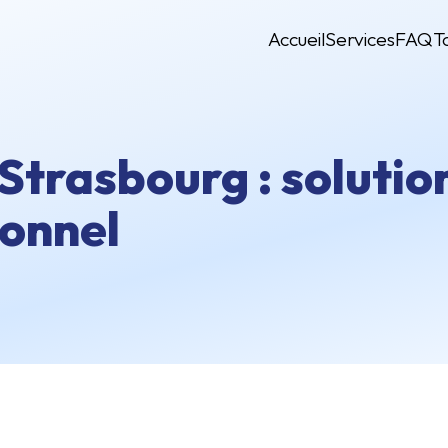
Accueil
Services
FAQ
T
Strasbourg : solutio
sonnel