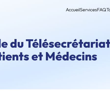
Accueil
Services
FAQ
T
ôle du Télésecrétaria
tients et Médecins