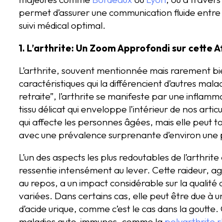
permet d’assurer une communication fluide entre l
suivi médical optimal.
1. L’arthrite: Un Zoom Approfondi sur cette 
L’arthrite, souvent mentionnée mais rarement b
caractéristiques qui la différencient d’autres mal
retraite”, l’arthrite se manifeste par une infla
tissu délicat qui enveloppe l’intérieur de nos art
qui affecte les personnes âgées, mais elle peut t
avec une prévalence surprenante d’environ une 
L’un des aspects les plus redoutables de l’arthrite
ressentie intensément au lever. Cette raideur, 
au repos, a un impact considérable sur la qualité d
variées. Dans certains cas, elle peut être due à u
d’acide urique, comme c’est le cas dans la goutte. 
maladies auto-immunes, comme la
polyarthrite 