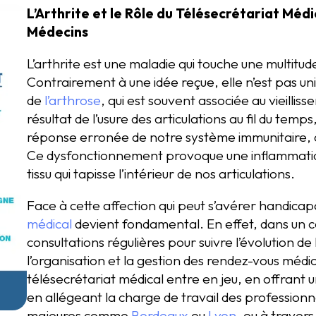
L’Arthrite et le Rôle du Télésecrétariat Médi
Médecins
L’arthrite est une maladie qui touche une multi
Contrairement à une idée reçue, elle n’est pas u
de
l’arthrose
, qui est souvent associée au vieilliss
résultat de l’usure des articulations au fil du tem
réponse erronée de notre système immunitaire, qu
Ce dysfonctionnement provoque une inflammatio
tissu qui tapisse l’intérieur de nos articulations.
Face à cette affection qui peut s’avérer handicap
médical
devient fondamental. En effet, dans un c
consultations régulières pour suivre l’évolution d
l’organisation et la gestion des rendez-vous médica
télésecrétariat médical entre en jeu, en offrant 
en allégeant la charge de travail des professionne
majeures comme
Bordeaux
ou
Lyon
, ou à traver