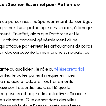
cal: Soutien Essentiel pour Patients et
tude de personnes, indépendamment de leur âge.
niquement une pathologie des seniors, à l’image
ement. En effet, alors que l’arthrose est le
ps, l’arthrite provient généralement d’une
i attaque par erreur les articulations du corps.
n douloureuse de la membrane synoviale, ce
ante au quotidien, le rôle du
télésecrétariat
ontexte où les patients requièrent des
e la maladie et adapter les traitements,
ux sont essentielles. C’est là que le
une prise en charge administrative efficace et
ls de santé. Que ce soit dans des villes
s l’ensemble de la France, cette assistance