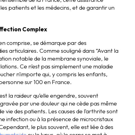
es patients et les médecins, et de garantir un
Affection Complex
ien comprise, se démarque par des
adies articulaires. Comme souligné dans “Avant la
mmation notable de la membrane synoviale, le
iculations. Ce n’est pas simplement une maladie
oucher n’importe qui, y compris les enfants,
personne sur 100 en France.
 est la raideur qu’elle engendre, souvent
aggravée par une douleur qui ne cède pas même
e vie des patients. Les causes de l’arthrite sont
ne infection ou à la présence de microcristaux
Cependant, le plus souvent, elle est liée à des
rhumatoïde
ou le lupus, où le corps se met à