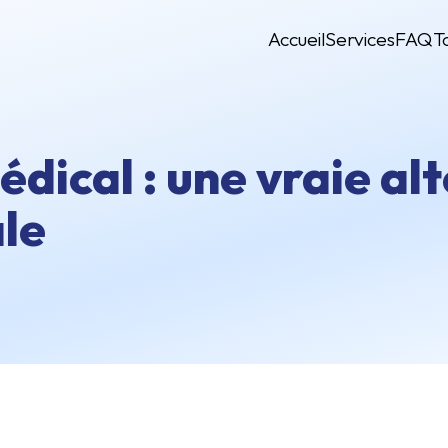
Accueil
Services
FAQ
T
dical : une vraie alt
le