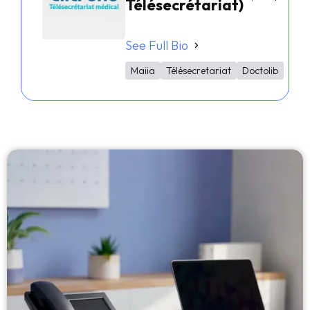
Télésecrétariat)
See Full Bio
Maiia
Télésecretariat
Doctolib