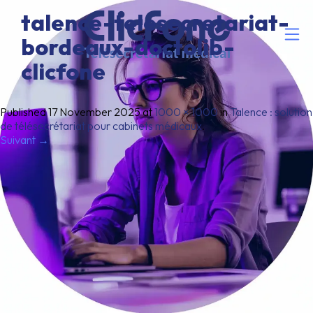
talence-telesecretariat-
bordeaux-doctolib-
clicfone
Published
17 November 2025
at
1000 × 1000
in
Talence : solution
de télésecrétariat pour cabinets médicaux
.
Suivant →