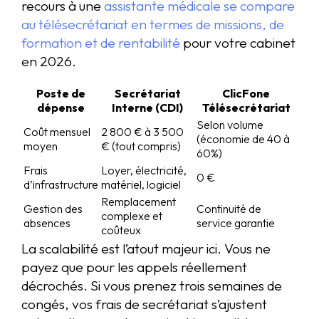
recours à une
assistante médicale se compare
au télésecrétariat en termes de missions, de
formation et de rentabilité
pour votre cabinet
en 2026.
Poste de
Secrétariat
ClicFone
dépense
Interne (CDI)
Télésecrétariat
Selon volume
Coût mensuel
2 800 € à 3 500
(économie de 40 à
moyen
€ (tout compris)
60%)
Frais
Loyer, électricité,
0 €
d’infrastructure
matériel, logiciel
Remplacement
Gestion des
Continuité de
complexe et
absences
service garantie
coûteux
La scalabilité est l’atout majeur ici. Vous ne
payez que pour les appels réellement
décrochés. Si vous prenez trois semaines de
congés, vos frais de secrétariat s’ajustent