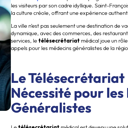
les visiteurs par son cadre idyllique. Saint-Franço
la culture créole, offrant une expérience authenti
La ville n’est pas seulement une destination de 
dynamique, avec des commerces, des restaurants 
services, le
télésecrétariat
médical joue un rôle
appels pour les médecins généralistes de la régi
Le Télésecrétariat
Nécessité pour les
Généralistes
Le
télésecrétariat
médical est devenu une solut