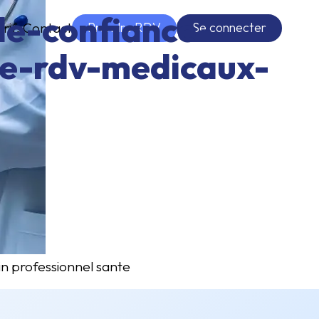
de-confiance-
Prendre RDV
Se connecter
arifs
Contact
se-rdv-medicaux-
in professionnel sante