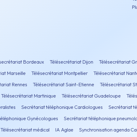
Pl
secrétariat Bordeaux
Télésecrétariat Dijon
Télésecrétariat G
iat Marseille
Télésecrétariat Montpellier
Télésecrétariat Nant
tariat Rennes
Télésecrétariat Saint-Etienne
Télésecrétariat S
Télésecrétariat Martinique
Télésecrétariat Guadeloupe
Télé
ralistes
Secrétariat téléphonique Cardiologues
Secrétariat 
 téléphonique Gynécologues
Secrétariat téléphonique pneumol
Télésecrétariat médical
IA Aglae
Synchronisation agenda Ca