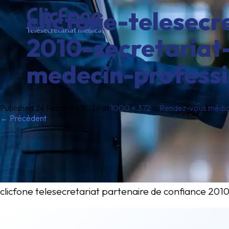
clicfone-telesec
2010-secretariat
medecin-professi
Published
24 February 2026
at
1000 × 372
in
Rendez-vous médicau
← Précédent
clicfone telesecretariat partenaire de confiance 201