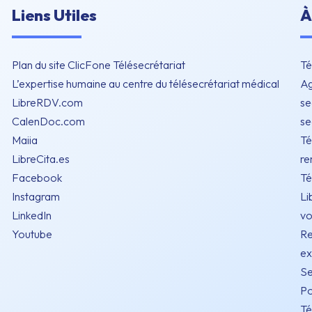
Liens Utiles
À
Plan du site ClicFone Télésecrétariat
Té
L’expertise humaine au centre du télésecrétariat médical
Ag
LibreRDV.com
se
CalenDoc.com
se
Maiia
Té
LibreCita.es
re
Facebook
Té
Instagram
Li
LinkedIn
vo
Youtube
Re
ex
Se
Po
Té