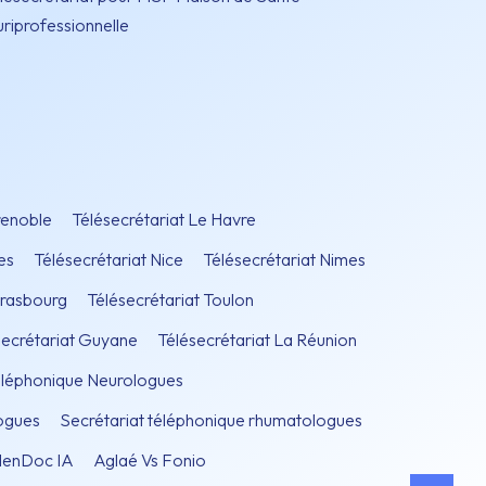
uriprofessionnelle
renoble
Télésecrétariat Le Havre
es
Télésecrétariat Nice
Télésecrétariat Nimes
trasbourg
Télésecrétariat Toulon
secrétariat Guyane
Télésecrétariat La Réunion
téléphonique Neurologues
ogues
Secrétariat téléphonique rhumatologues
lenDoc IA
Aglaé Vs Fonio