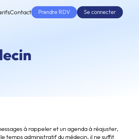
Prendre RDV
Se connecter
arifs
Contact
decin
 messages à rappeler et un agenda à réajuster,
e temps administratif du médecin, il ne suffit