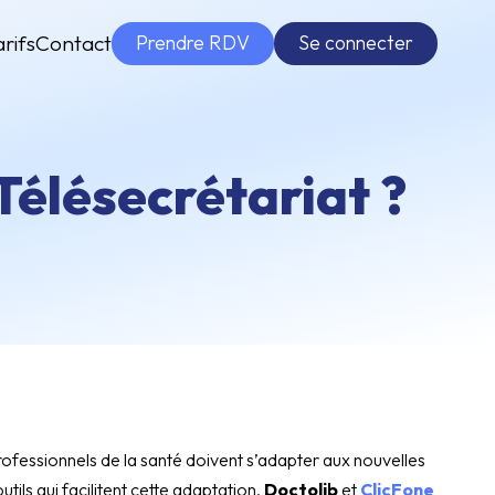
Prendre RDV
Se connecter
arifs
Contact
 Télésecrétariat ?
ofessionnels de la santé doivent s’adapter aux nouvelles
tils qui facilitent cette adaptation,
Doctolib
et
ClicFone