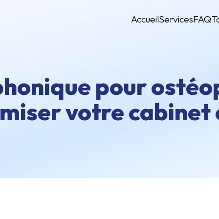
Accueil
Services
FAQ
T
honique pour ostéop
miser votre cabinet