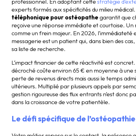
professionnel. En adoptant cette
stratégie d’ext
experts formés aux spécificités du milieu médical.
téléphonique pour ostéopathe
garantit que ch
reçoive une réponse immédiate et courtoise. Un
comme un frein majeur. En 2026, l’immédiateté es
messagerie est un patient qui, dans bien des cas
sa liste de recherche.
L’impact financier de cette réactivité est concre
décroché coûte environ 65 € en moyenne à une s
perte de revenus directs mais aussi le temps admin
ultérieurs. Multiplié par plusieurs appels par se
gestion rigoureuse des flux entrants n’est donc p
dans la croissance de votre patientèle.
Le défi spécifique de l’ostéopathie
Votre métier repose sur le contact, la présence e