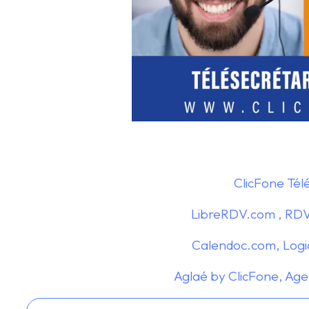
ClicFone Tél
LibreRDV.com , RDV
Calendoc.com, Logic
Aglaé by ClicFone, Age