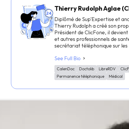
Thierry Rudolph Aglae (C
Diplômé de Sup'Expertise et an
Thierry Rudolph a créé son prop
Président de ClicFone, il devient
et autres professionnels de santé
secrétariat téléphonique sur le
See Full Bio
CalenDoc
Doctolib
LibreRDV
Clic
Permanence téléphonique
Médical