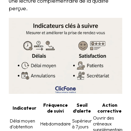
une lecture complémentaire de la qualité
perçue.
Fréquence
Seuil
Action
Indicateur
de suivi
d’alerte
corrective
Ouvrir des
Délai moyen
Supérieur
Hebdomadaire
créneaux
d’obtention
à 7 jours
supplémentaires