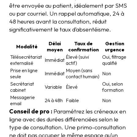
être envoyée au patient, idéalement par SMS
ou par courriel. Un rappel automatique, 24 à
48 heures avant la consultation, réduit
significativement le taux d’absentéisme.
Délai
Taux de
Gestion
Modalité
moyen
confirmation
urgence
Télésecrétariat
Élevé (suivi
Oui, filtrage
Immédiat
externalisé
actif)
qualifié
Prise en ligne
Moyen (sans
Immédiat
Non
seule
contact humain)
Secrétariat
Oui, selon
Variable
Élevé
cabinet
formation
Messagerie
24 à 48h
Faible
Non
email
Conseil de pro :
Paramétrez les créneaux en
ligne avec des durées différenciées selon le
type de consultation. Une primo-consultation
ne doit pas occuper le même espace qu’un