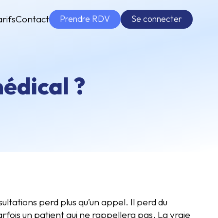
Prendre RDV
Se connecter
arifs
Contact
édical ?
ltations perd plus qu’un appel. Il perd du
rfois un patient qui ne rappellera pas. La vraie