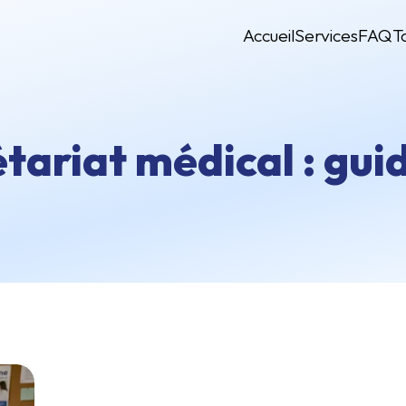
Accueil
Services
FAQ
T
étariat médical : gu