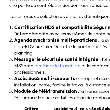
une perte de contrôle sur des données sensibles.
Les critères de sélection à vérifier systématiquem
Certification HDS et compatibilité Ségur
l’interopérabilité avec les systèmes de santé n
Agenda synchronisé multi-praticiens
: la s
LibreRDV ou CalenDoc et le logiciel métier évit
planning.
Messagerie sécurisée santé intégrée
: l’u
MSSanté,
améliore la traçabilité
et la conform
professionnels.
Accès SaaS multi-supports
: un logiciel acc
installation locale, facilite le travail à distanc
Module de télétransmission
: la transmissio
l’Assurance Maladie réduit les délais de rembour
Critère
Logiciel tout-en-un SaaS
Solu