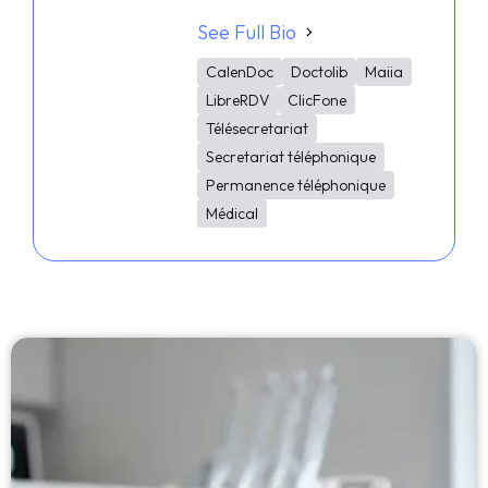
See Full Bio
CalenDoc
Doctolib
Maiia
LibreRDV
ClicFone
Télésecretariat
Secretariat téléphonique
Permanence téléphonique
Médical