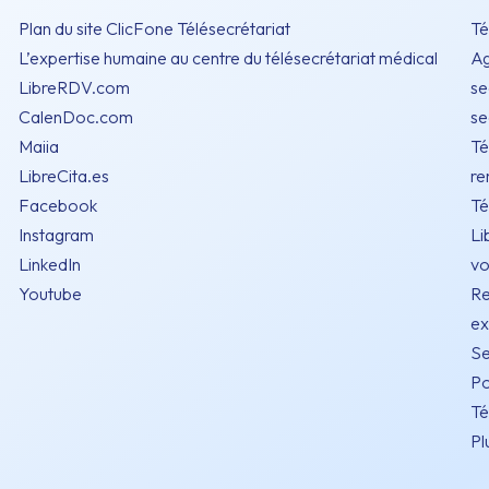
Plan du site ClicFone Télésecrétariat
Té
L’expertise humaine au centre du télésecrétariat médical
Ag
LibreRDV.com
se
CalenDoc.com
se
Maiia
Té
LibreCita.es
re
Facebook
Té
Instagram
Li
LinkedIn
vo
Youtube
Re
ex
Se
Po
Té
Pl