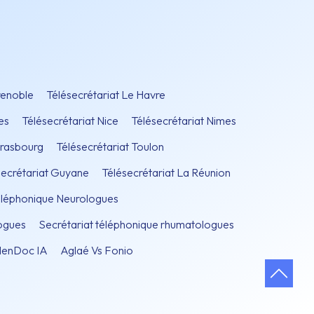
renoble
Télésecrétariat Le Havre
es
Télésecrétariat Nice
Télésecrétariat Nimes
trasbourg
Télésecrétariat Toulon
secrétariat Guyane
Télésecrétariat La Réunion
téléphonique Neurologues
ogues
Secrétariat téléphonique rhumatologues
lenDoc IA
Aglaé Vs Fonio