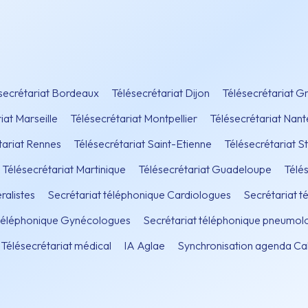
secrétariat Bordeaux
Télésecrétariat Dijon
Télésecrétariat G
iat Marseille
Télésecrétariat Montpellier
Télésecrétariat Nant
tariat Rennes
Télésecrétariat Saint-Etienne
Télésecrétariat S
Télésecrétariat Martinique
Télésecrétariat Guadeloupe
Télé
ralistes
Secrétariat téléphonique Cardiologues
Secrétariat 
 téléphonique Gynécologues
Secrétariat téléphonique pneumol
Télésecrétariat médical
IA Aglae
Synchronisation agenda Ca