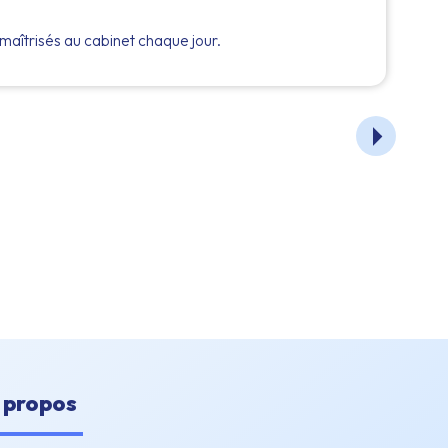
6 A
maîtrisés au cabinet chaque jour.
Déc
 propos