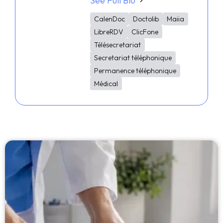
See Full Bio
CalenDoc
Doctolib
Maiia
LibreRDV
ClicFone
Télésecretariat
Secretariat téléphonique
Permanence téléphonique
Médical