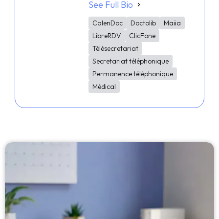
See Full Bio
CalenDoc
Doctolib
Maiia
LibreRDV
ClicFone
Télésecretariat
Secretariat téléphonique
Permanence téléphonique
Médical