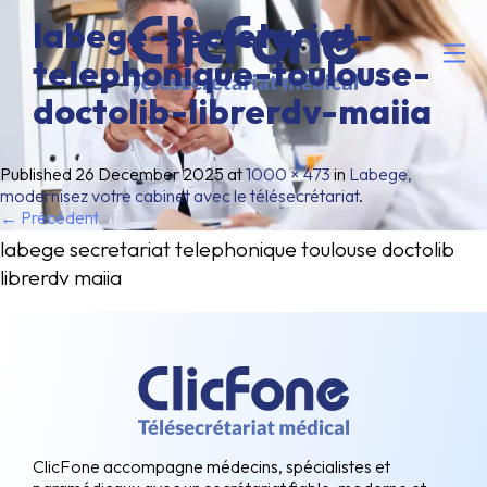
labege-secretariat-
telephonique-toulouse-
doctolib-librerdv-maiia
Published
26 December 2025
at
1000 × 473
in
Labege,
modernisez votre cabinet avec le télésecrétariat
.
← Précédent
labege secretariat telephonique toulouse doctolib
librerdv maiia
ClicFone accompagne médecins, spécialistes et