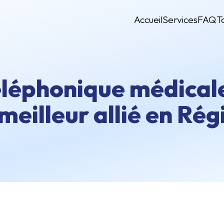
Accueil
Services
FAQ
T
léphonique médicale
meilleur allié en Rég