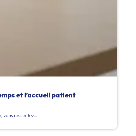
mps et l’accueil patient
A
7 A
en, vous ressentez…
Déc