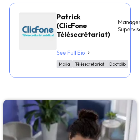
Patrick
Manage
(ClicFone
Supervis
Télésecrétariat)
See Full Bio
Maiia
Télésecretariat
Doctolib