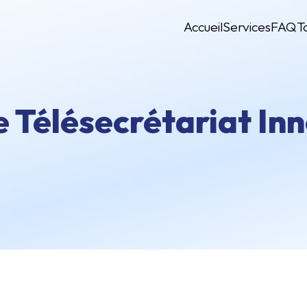
Accueil
Services
FAQ
T
e Télésecrétariat In