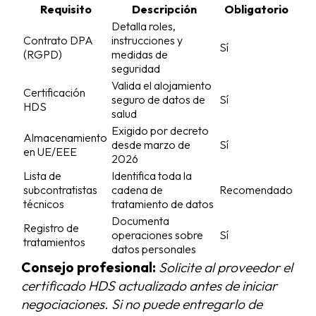
Requisito
Descripción
Obligatorio
Detalla roles,
Contrato DPA
instrucciones y
Sí
(RGPD)
medidas de
seguridad
Valida el alojamiento
Certificación
seguro de datos de
Sí
HDS
salud
Exigido por decreto
Almacenamiento
desde marzo de
Sí
en UE/EEE
2026
Lista de
Identifica toda la
subcontratistas
cadena de
Recomendado
técnicos
tratamiento de datos
Documenta
Registro de
operaciones sobre
Sí
tratamientos
datos personales
Consejo profesional:
Solicite al proveedor el
certificado HDS actualizado antes de iniciar
negociaciones. Si no puede entregarlo de