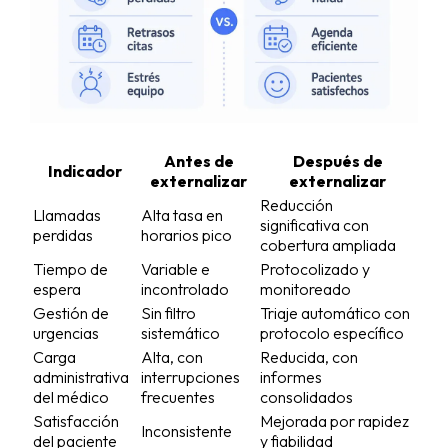
Antes de
Después de
Indicador
externalizar
externalizar
Reducción
Llamadas
Alta tasa en
significativa con
perdidas
horarios pico
cobertura ampliada
Tiempo de
Variable e
Protocolizado y
espera
incontrolado
monitoreado
Gestión de
Sin filtro
Triaje automático con
urgencias
sistemático
protocolo específico
Carga
Alta, con
Reducida, con
administrativa
interrupciones
informes
del médico
frecuentes
consolidados
Satisfacción
Mejorada por rapidez
Inconsistente
del paciente
y fiabilidad