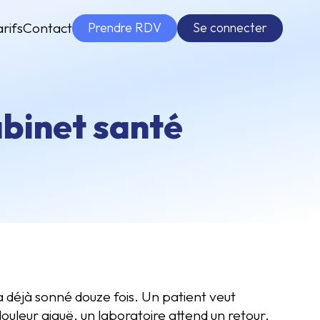
Prendre RDV
Se connecter
arifs
Contact
abinet santé
a déjà sonné douze fois. Un patient veut
uleur aiguë, un laboratoire attend un retour,