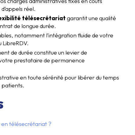
s charges administratives fixes en coûts
 d’appels réel.
xibilité télésecrétariat
garantit une qualité
ontrat de longue durée.
sables, notamment l’intégration fluide de votre
ou LibreRDV.
t de durée constitue un levier de
 votre prestataire de permanence
trative en toute sérénité pour libérer du temps
s patients.
s
é en télésecrétariat ?