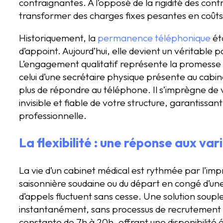
contraignantes. À l’opposé de la rigidité des con
transformer des charges fixes pesantes en coûts 
Historiquement, la
permanence téléphonique
ét
d’appoint. Aujourd’hui, elle devient un véritable 
L’engagement qualitatif représente la promesse d
celui d’une secrétaire physique présente au cab
plus de répondre au téléphone. Il s’imprègne de 
invisible et fiable de votre structure, garantiss
professionnelle.
La flexibilité : une réponse aux var
La vie d’un cabinet médical est rythmée par l’impr
saisonnière soudaine ou du départ en congé d’une
d’appels fluctuent sans cesse. Une solution soup
instantanément, sans processus de recrutement
constante de 7h à 20h, offrant une disponibilité