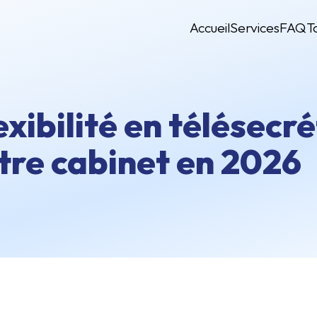
Accueil
Services
FAQ
T
ibilité en télésecrét
tre cabinet en 2026