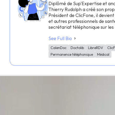
Diplômé de Sup'Expertise et an
Thierry Rudolph a créé son prop
Président de ClicFone, il devient
et autres professionnels de santé
secrétariat téléphonique sur le
See Full Bio
CalenDoc
Doctolib
LibreRDV
Clic
Permanence téléphonique
Médical