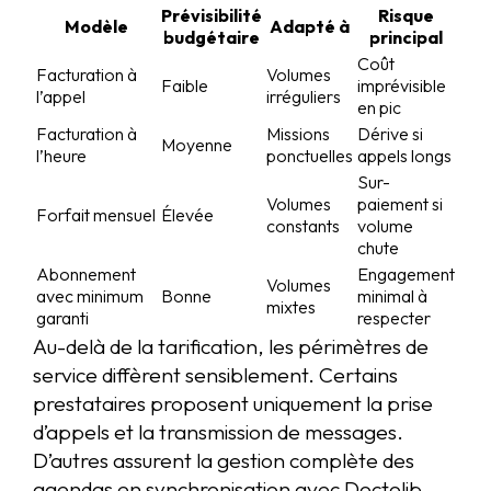
Prévisibilité
Risque
Modèle
Adapté à
budgétaire
principal
Coût
Facturation à
Volumes
Faible
imprévisible
l’appel
irréguliers
en pic
Facturation à
Missions
Dérive si
Moyenne
l’heure
ponctuelles
appels longs
Sur-
Volumes
paiement si
Forfait mensuel
Élevée
constants
volume
chute
Abonnement
Engagement
Volumes
avec minimum
Bonne
minimal à
mixtes
garanti
respecter
Au-delà de la tarification, les périmètres de
service diffèrent sensiblement. Certains
prestataires proposent uniquement la prise
d’appels et la transmission de messages.
D’autres assurent la gestion complète des
agendas en synchronisation avec Doctolib,