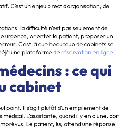
if. C’est un enjeu direct d’organisation, de
.
tions, la difficulté n’est pas seulement de
ne urgence, orienter le patient, proposer un
erreur. C’est là que beaucoup de cabinets se
t déjà une plateforme de
réservation en ligne
.
médecins : ce qui
u cabinet
l point. Il s’agit plutôt d’un empilement de
édical. L’assistante, quand il y en a une, doit
es imprévus. Le patient, lui, attend une réponse