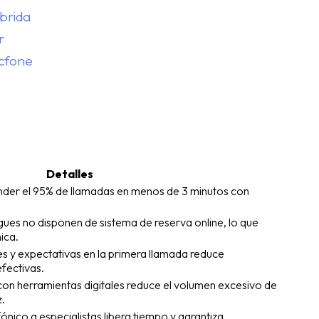
íbrida
r
icfone
Detalles
nder el 95% de llamadas en menos de 3 minutos con
ues no disponen de sistema de reserva online, lo que
nica.
s y expectativas en la primera llamada reduce
fectivas.
n herramientas digitales reduce el volumen excesivo de
z.
ónico a especialistas libera tiempo y garantiza