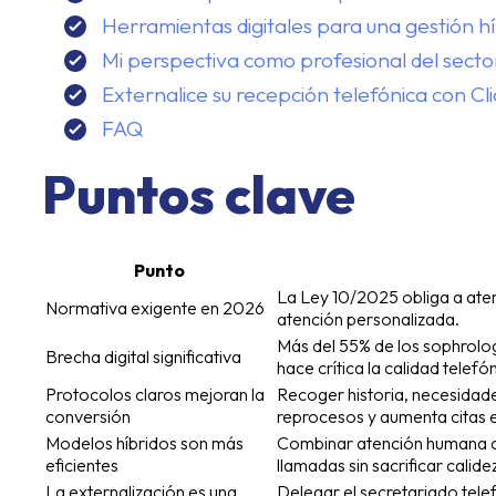
Herramientas digitales para una gestión h
Mi perspectiva como profesional del secto
Externalice su recepción telefónica con Cl
FAQ
Puntos clave
Punto
La Ley 10/2025 obliga a ate
Normativa exigente en 2026
atención personalizada.
Más del 55% de los sophrolog
Brecha digital significativa
hace crítica la calidad telefó
Protocolos claros mejoran la
Recoger historia, necesidade
conversión
reprocesos y aumenta citas e
Modelos híbridos son más
Combinar atención humana co
eficientes
llamadas sin sacrificar calide
La externalización es una
Delegar el secretariado telef