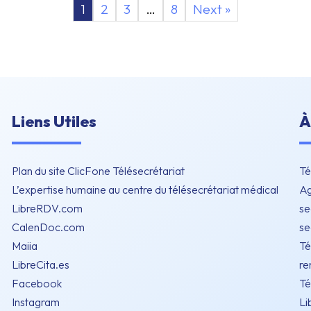
1
2
3
…
8
Next »
Liens Utiles
À
Plan du site ClicFone Télésecrétariat
Té
L’expertise humaine au centre du télésecrétariat médical
Ag
LibreRDV.com
se
CalenDoc.com
se
Maiia
Té
LibreCita.es
re
Facebook
Té
Instagram
Li