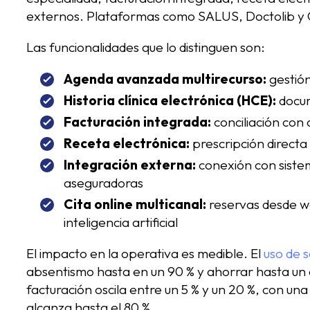
externos. Plataformas como SALUS, Doctolib y Cl
Las funcionalidades que lo distinguen son:
Agenda avanzada multirecurso:
gestión
Historia clínica electrónica (HCE):
docum
Facturación integrada:
conciliación con
Receta electrónica:
prescripción directa
Integración externa:
conexión con sistem
aseguradoras
Cita online multicanal:
reservas desde w
inteligencia artificial
El impacto en la operativa es medible. El
uso de s
absentismo hasta en un 90 % y ahorrar hasta un 
facturación oscila entre un 5 % y un 20 %, con un
alcanza hasta el 80 %.