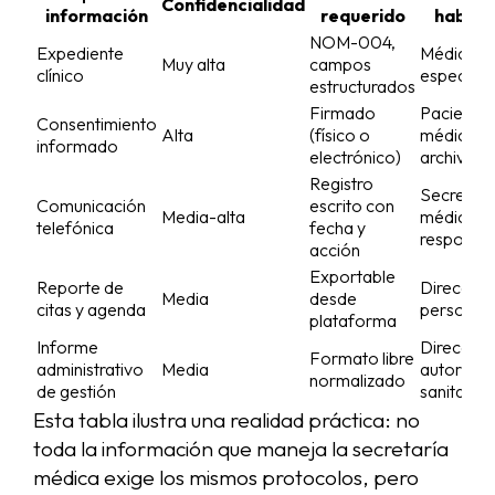
Confidencialidad
información
requerido
habitu
NOM-004,
Expediente
Médicos,
Muy alta
campos
clínico
especialis
estructurados
Firmado
Paciente,
Consentimiento
Alta
(físico o
médico,
informado
electrónico)
archivo
Registro
Secretarí
Comunicación
escrito con
Media-alta
médico
telefónica
fecha y
responsa
acción
Exportable
Reporte de
Dirección
Media
desde
citas y agenda
personal c
plataforma
Informe
Dirección
Formato libre
administrativo
Media
autorida
normalizado
de gestión
sanitarias
Esta tabla ilustra una realidad práctica: no
toda la información que maneja la secretaría
médica exige los mismos protocolos, pero