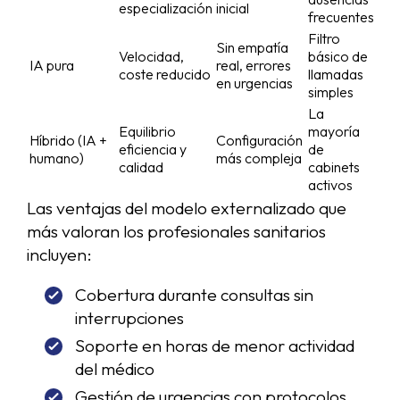
especialización
inicial
frecuentes
Filtro
Sin empatía
Velocidad,
básico de
IA pura
real, errores
coste reducido
llamadas
en urgencias
simples
La
Equilibrio
mayoría
Híbrido (IA +
Configuración
eficiencia y
de
humano)
más compleja
calidad
cabinets
activos
Las ventajas del modelo externalizado que
más valoran los profesionales sanitarios
incluyen:
Cobertura durante consultas sin
interrupciones
Soporte en horas de menor actividad
del médico
Gestión de urgencias con protocolos