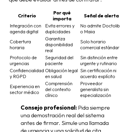
Por qué
Criterio
Señal de alerta
importa
Integración con
Evita errores y
No admite Doctolib
agenda digital
duplicidades
o Maiia
Garantiza
Cobertura
Solo horario
disponibilidad
horaria
comercial estándar
real
Protocolo de
Seguridad del
Sin distinción entre
urgencias
paciente
urgente y rutinario
Confidencialidad
Obligación legal
Sin certificación ni
y RGPD
en salud
acuerdo explícito
Comprensión
Proveedor
Experiencia en
del contexto
generalista sin
sector médico
clínico
especialización
Consejo profesional:
Pida siempre
una demostración real del sistema
antes de firmar. Simule una llamada
de urgencia y una solicitud de cita