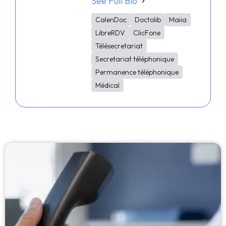
See Full Bio
CalenDoc
Doctolib
Maiia
LibreRDV
ClicFone
Télésecretariat
Secretariat téléphonique
Permanence téléphonique
Médical