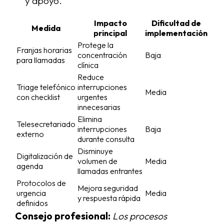
y apoyo.
Impacto
Dificultad de
Medida
principal
implementación
Protege la
Franjas horarias
concentración
Baja
para llamadas
clínica
Reduce
Triage telefónico
interrupciones
Media
con checklist
urgentes
innecesarias
Elimina
Telesecretariado
interrupciones
Baja
externo
durante consulta
Disminuye
Digitalización de
volumen de
Media
agenda
llamadas entrantes
Protocolos de
Mejora seguridad
urgencia
Media
y respuesta rápida
definidos
Consejo profesional:
Los procesos